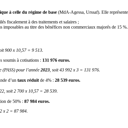
tique à celle du régime de base
(MdA-Agessa, Urssaf). Elle représente
és fiscalement à des traitements et salaires ;
enus imposables au titre des bénéfices non commerciaux majorés de 15 %.
oit 900 x 10,57 = 9 513.
s soumis à cotisations :
131 976 euros.
ale (PASS) pour l’année
2023
, soit 43 992 x 3 = 131 976.
mande d’un
taux réduit
de 4% :
28 539 euros.
22, soit 2 700 x 10,57 = 28 539.
ation de 50% :
87 984
euros.
2 x 2 = 87 984.