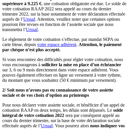
supérieure à 9.225 €
, une cotisation obligatoire est due. Le solde de
votre cotisation RAAP 2022 sera appelé au cours du dernier
trimestre 2022, sur la base notamment de votre déclaration effectuée
auprès de l’
Urssaf
. Attention, veuillez noter que certaines options
pourront être revues en fonction de l’assiette sociale que nous
transmettra l’
Urssaf
.
Le règlement de votre cotisation s’effectue, par mandat S€PA ou
carte bleue, depuis
votre espace adhérent
.
Attention, le paiement
par chèque n’est plus accepté.
Si vous rencontrez des difficultés pour régler votre cotisation, nous
vous encourageons à
solliciter la
mise en place d’un échéancier
sur 3, 6 ou 9 mois directement dans votre espace adhérent. Vous
pouvez également effectuer en ligne un versement à votre rythme,
du montant que vous souhaitez (50 € minimum par versement).
2/ Soit nous n’avons pas eu connaissance de votre assiette
sociale et de vos choix d’option au printemps
Pour nous déclarer votre assiette sociale, et bénéficier d’un appel de
cotisation RAAP en deux temps, les délais sont dépassés. Le
solde
intégral de votre cotisation 2022
sera par conséquent appelé au
cours du dernier trimestre, sur la base de votre déclaration sociale
effectuée auprès de l’
Urssaf
. Vous pourrez alors
nous indiquer vos