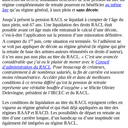
régime complémentaire de retraite pourront en bénéficier
au même
âge
qu’au régime général, à taux plein et
sans décote
.
Jusqu’à présent la pension RACL se liquidait à compter de l’âge du
taux plein, soit 67 ans. Une liquidation des droits RACL était
possible avant cet âge mais elle entrainait le calcul d’une décote,
c’est-à-dire l’application sur la pension d’une minoration définitive.
er
A compter du 1
juin, cette situation est terminée. Si l’adhérent ne
se voit pas appliquer de décote au régime général (le régime qui gère
la retraite de base des artistes-auteurs rémunérés en droits d’auteur),
il n’en aura pas non plus au titre du RACL.
« C’est une avancée
considérable que j’ai eu le plaisir de mener avec le
Conseil
d’administration du RACL
. Pour beaucoup de créateurs,
contrairement à de nombreux salariés, la fin de carrière est souvent
moins rémunératrice. Accéder plus tôt et dans de meilleures
conditions à ce revenu différé qu’est la pension de retraite
représente une véritable bouffée d’oxygène »
se félicite Olivier
Delevingne, président de l’IRCEC et du RACL.
Les conditions de liquidation au titre du RACL rejoignent celles en
vigueur au régime général et qui était déjà appliquées au titre des
régimes RAAP et RACD. Les possibilités de départ en retraite au
titre d’une carrière longue, d’un handicap ou d’une inaptitude ont
également été intégrées au régime RACL.