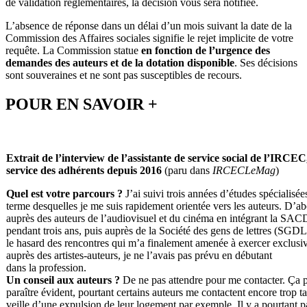
de validation réglementaires, la décision vous sera notifiée.
L’absence de réponse dans un délai d’un mois suivant la date de la
Commission des Affaires sociales signifie le rejet implicite de votre
requête. La Commission statue
en fonction de l’urgence des
demandes des auteurs et de la dotation disponible
. Ses décisions
sont souveraines et ne sont pas susceptibles de recours.
POUR EN SAVOIR +
Extrait de l’interview de l’assistante de service social de l’IRCEC
service des adhérents depuis 2016
(paru dans
IRCECLeMag
)
Quel est votre parcours ?
J’ai suivi trois années d’études spécialisée
terme desquelles je me suis rapidement orientée vers les auteurs. D’a
auprès des auteurs de l’audiovisuel et du cinéma en intégrant la SAC
pendant trois ans, puis auprès de la Société des gens de lettres (SGDL
le hasard des rencontres qui m’a finalement amenée à exercer exclus
auprès des artistes-auteurs, je ne l’avais pas prévu en débutant
dans la profession.
Un conseil aux auteurs ?
De ne pas attendre pour me contacter. Ça 
paraître évident, pourtant certains auteurs me contactent encore trop tar
veille d’une expulsion de leur logement par exemple. Il y a pourtant 